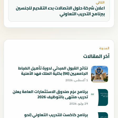
التالي
اعلان شركة حلول الاتصالات بدء التقديم للجنسين
ببرنامج التدريب التعاوني
المدونة
آخر المقالات
نتائج القبول المبدئي لدورة تأهيل الضباط
الجامعيين (56) بكلية الملك فهد الأمنية
1448هـ.. رابط الاستعلام والخطوات
1 أغسطس، 2026
برنامج عزم صندوق الاستثمارات العامة يعلن
تدريب منتهي بالتوظيف 2026
29 يوليو، 2026
برنامج كاكست للتدريب التعاوني (نحو